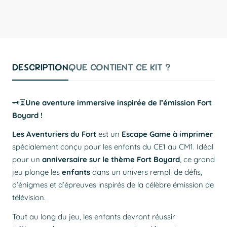
Partager
Épingler
Copier
sur
sur
le
Facebook
Pinterest
lien
DESCRIPTION
QUE CONTIENT CE KIT ?
🗝️⏳
Une aventure immersive inspirée de l’émission Fort
Boyard !
Les Aventuriers du Fort
est un
Escape Game à imprimer
spécialement conçu pour les enfants du CE1 au CM1. Idéal
pour un
anniversaire sur le thème Fort Boyard
, ce grand
jeu plonge les
enfants
dans un univers rempli de défis,
d’énigmes et d’épreuves inspirés de la célèbre émission de
télévision.
Tout au long du jeu, les enfants devront réussir