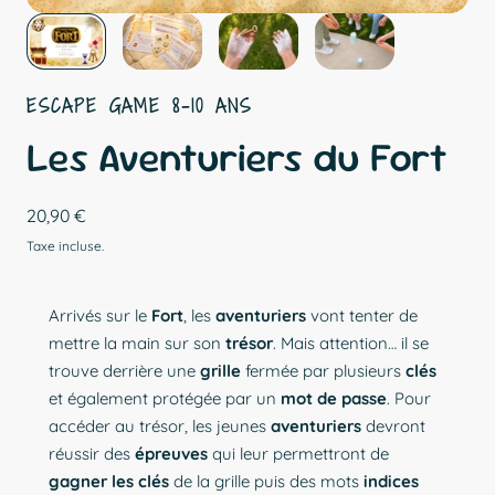
ESCAPE GAME
8
-
10
ANS
Les Aventuriers du Fort
Prix
20,90 €
Taxe incluse.
régulier
Arrivés sur le
Fort
, les
aventuriers
vont tenter de
mettre la main sur son
trésor
. Mais attention… il se
trouve derrière une
grille
fermée par plusieurs
clés
et également protégée par un
mot de passe
. Pour
accéder au trésor, les jeunes
aventuriers
devront
réussir des
épreuves
qui leur permettront de
gagner les clés
de la grille puis des mots
indices