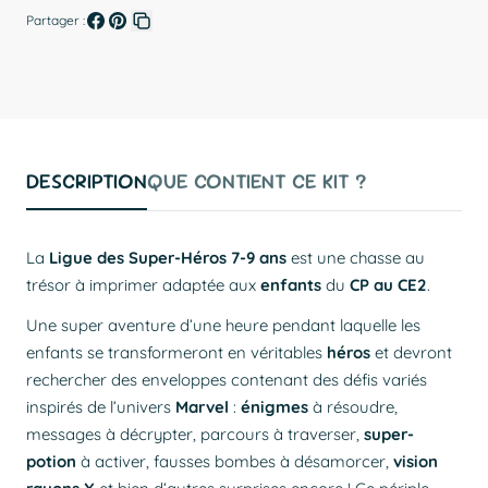
Partager :
Partager
Épingler
Copier
sur
sur
le
Facebook
Pinterest
lien
DESCRIPTION
QUE CONTIENT CE KIT ?
La
Ligue des Super-Héros 7-9 ans
est une chasse au
trésor à imprimer adaptée aux
enfants
du
CP au CE2
.
Une super aventure d’une heure pendant laquelle les
enfants se transformeront en véritables
héros
et devront
rechercher des enveloppes contenant des défis variés
inspirés de l’univers
Marvel
:
énigmes
à résoudre,
messages à décrypter, parcours à traverser,
super-
potion
à activer, fausses bombes à désamorcer,
vision