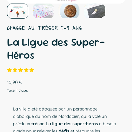
CHASSE AU TRÉSOR
7
-
9
ANS
La Ligue des Super-
Héros
Prix
15,90 €
Taxe incluse.
régulier
La ville a été attaquée par un personnage
diabolique du nom de Mordacier, qui a volé un
précieux
trésor
. La
ligue des super-héros
a besoin
d’aide pour relever les
défis
et résoudre les