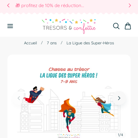
🤩 avec le code WAOUH
r Au Contenu
Panier
Accueil
7 ans
La Ligue des Super-Héros
1
/
4