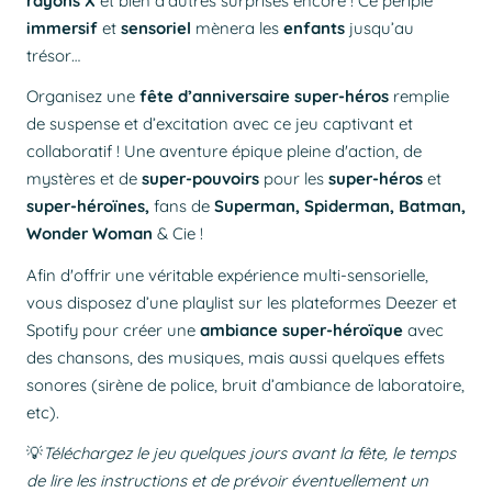
rayons X
et bien d’autres surprises encore ! Ce périple
immersif
et
sensoriel
mènera les
enfants
jusqu’au
trésor…
Organisez une
fête d’anniversaire super-héros
remplie
de suspense et d’excitation avec ce jeu captivant et
collaboratif ! Une aventure épique pleine d'action, de
mystères et de
super-pouvoirs
pour les
super-héros
et
super-héroïnes,
fans de
Superman, Spiderman, Batman,
Wonder Woman
& Cie !
Afin d'offrir une véritable expérience multi-sensorielle,
vous disposez d’une playlist sur les plateformes Deezer et
Spotify pour créer une
ambiance super-héroïque
avec
des chansons, des musiques, mais aussi quelques effets
sonores (sirène de police, bruit d’ambiance de laboratoire,
etc).
💡
Téléchargez le jeu quelques jours avant la fête, le temps
de lire les instructions et de prévoir
éventuellement
un