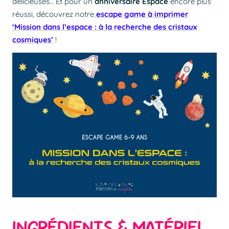
délicieuses… Et pour un
anniversaire Espace
encore plus
réussi, découvrez notre
escape game à imprimer
‘Mission dans l’espace : à la recherche des cristaux
cosmiques’
!
INGRÉDIENTS & MATÉRIEL