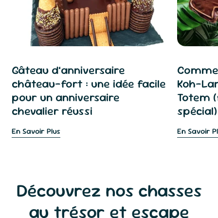
Gâteau d’anniversaire
Commen
château-fort : une idée facile
Koh-Lan
pour un anniversaire
Totem (
chevalier réussi
spécial)
En Savoir Plus
En Savoir P
Découvrez nos chasses
au trésor et escape