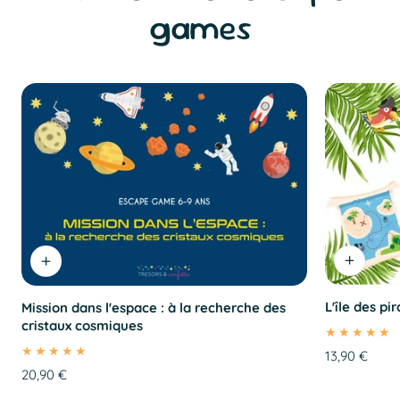
games
L'île des pi
Mission dans l'espace : à la recherche des
cristaux cosmiques
Prix
13,90 €
Prix
20,90 €
régulier