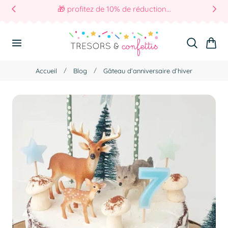
🤩 avec le code WAOUH
r Au Contenu
Panier
Accueil
Blog
Gâteau d’anniversaire d’hiver