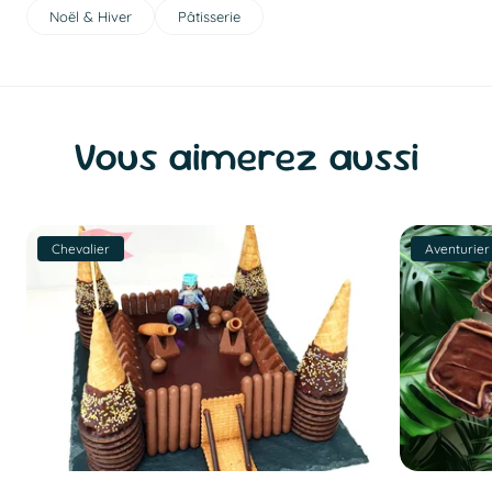
Noël & Hiver
Pâtisserie
Vous aimerez aussi
Chevalier
Aventurier