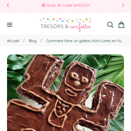
🤩 avec le code WAOUH
r Au Contenu
Panier
Accueil
Blog
Comment faire un gâteau Koh-Lanta en forme de Totem (facile et sans moule spécial)