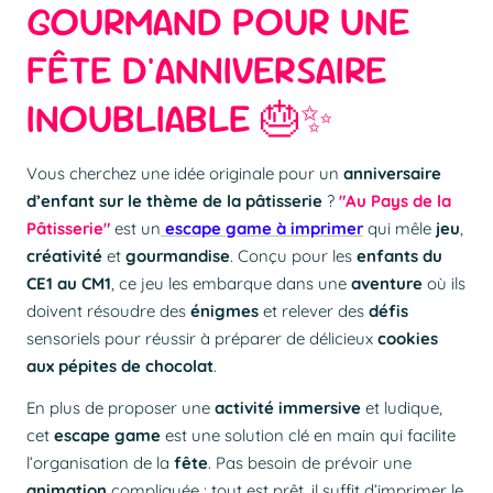
GOURMAND POUR UNE
FÊTE D'ANNIVERSAIRE
INOUBLIABLE 🎂✨
Vous cherchez une idée originale pour un
anniversaire
d’enfant
sur le thème de la pâtisserie
?
"Au Pays de la
Pâtisserie"
est un
escape game à imprimer
qui mêle
jeu
,
créativité
et
gourmandise
. Conçu pour les
enfants du
CE1 au CM1
, ce jeu les embarque dans une
aventure
où ils
doivent résoudre des
énigmes
et relever des
défis
sensoriels pour réussir à préparer de délicieux
cookies
aux pépites de chocolat
.
En plus de proposer une
activité immersive
et ludique,
cet
escape game
est une solution clé en main qui facilite
l’organisation de la
fête
. Pas besoin de prévoir une
animation
compliquée : tout est prêt, il suffit d’imprimer le