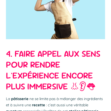
4. FAIRE APPEL AUX SENS
POUR RENDRE
L'EXPÉRIENCE ENCORE
PLUS IMMERSIVE 👃👂👅
La
pâtisserie
ne se limite pas à mélanger des
ingrédients
et à suivre une
recette
: c’est aussi une véritable