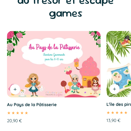
au trésor et escape
games
L'île des pi
Au Pays de la Pâtisserie
Prix
13,90 €
Prix
20,90 €