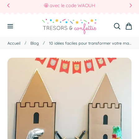
🤩 avec le code WAOUH
r Au Contenu
Panier
Accueil
Blog
10 idées faciles pour transformer votre maison en château fort médiéval