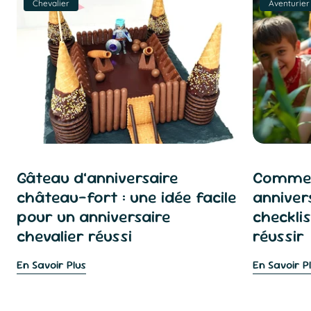
Chevalier
Aventurier
Gâteau d’anniversaire
Commen
château-fort : une idée facile
anniver
pour un anniversaire
checkli
chevalier réussi
réussir
En Savoir Plus
En Savoir P