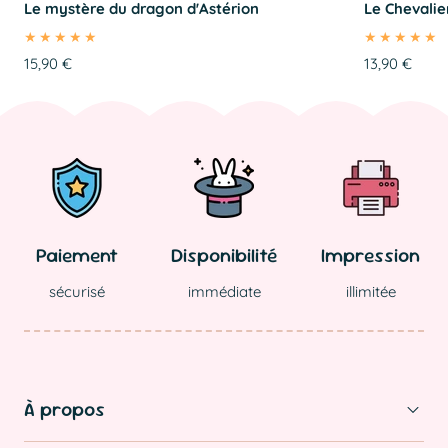
Le mystère du dragon d'Astérion
Le Chevalie
Prix
15,90 €
Prix
13,90 €
régulier
régulier
Paiement
Disponibilité
Impression
sécurisé
immédiate
illimitée
À propos