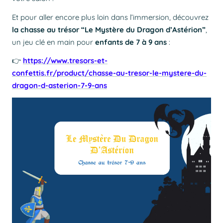
Et pour aller encore plus loin dans l’immersion, découvrez
la chasse au trésor “Le Mystère du Dragon d’Astérion”
,
un jeu clé en main pour
enfants de 7 à 9 ans
:
👉
https://www.tresors-et-
confettis.fr/product/chasse-au-tresor-le-mystere-du-
dragon-d-asterion-7-9-ans